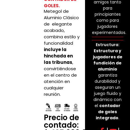
amigos tanto
GOLES.
para
Metegol de
principiantes
Aluminio Clásico
como para
de elegante
jugadores
acabado,
experimentados.
combina estilo y
funcionalidad
Estructura:
incluye la
Estructura y
hinchada en
jugadores de
las tribunas
,
fundición de
convirtiéndose
aluminio
en el centro de
garantiza
atención en
durabilidad y
aseguran un
cualquier
juego fluido y
reunión.
dinámico con
el
contador
de goles
Precio de
integrado
.
contado: