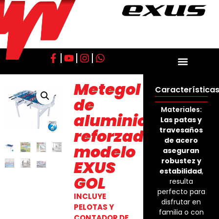
Metegol
Características
de
Materiales:
aluminio
Las patas y
travesaños
reforzado
de acero
modelo
aseguran
robustez y
EXUS
estabilidad
,
GOL
resulta
perfecto para
INCLUYE
disfrutar en
PELOTAS Y
familia o con
CONTADOR DE